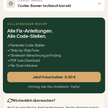
COOKIES · BANNER
Cookie-Banner technisch korrekt
VOLLSTÄNDIGER REPORT
Alle Fix-Anleitungen.
Alle Code-Stellen.
Konkrete Code-Stellen
Step-by-Step Fixes
Streitwert-Berechnung je Finding
PDF zum Download
Re-Scan inklusive
Jetzt freischalten ·
9,90 €
Einmalig, kein Abo. Kreditkarte · PayPal
Wöchentlich überwachen?
Re-Scan jede Woche, Alert bei Regression, Rechts-Abgleich täglich.