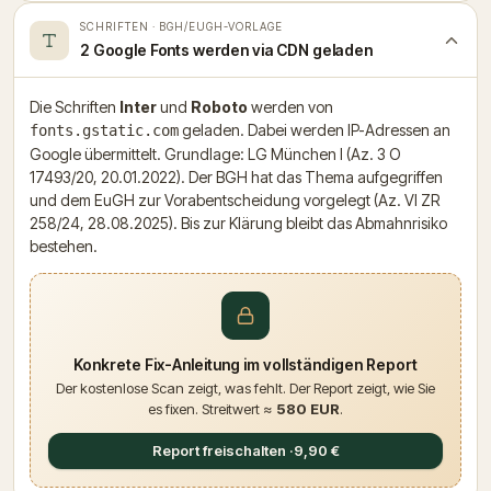
SCHRIFTEN · BGH/EUGH-VORLAGE
2 Google Fonts werden via CDN geladen
Die Schriften
Inter
und
Roboto
werden von
geladen. Dabei werden IP-Adressen an
fonts.gstatic.com
Google übermittelt. Grundlage: LG München I (Az. 3 O
17493/20, 20.01.2022). Der BGH hat das Thema aufgegriffen
und dem EuGH zur Vorabentscheidung vorgelegt (Az. VI ZR
258/24, 28.08.2025). Bis zur Klärung bleibt das Abmahnrisiko
bestehen.
Konkrete Fix-Anleitung im vollständigen Report
Der kostenlose Scan zeigt, was fehlt. Der Report zeigt, wie Sie
es fixen. Streitwert ≈
580 EUR
.
Report freischalten ·
9,90 €