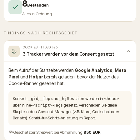
8
Bestanden
Alles in Ordnung
FINDINGS NACH RECHTSGEBIET
COOKIES · TTDSG §25
3 Tracker werden vor dem Consent gesetzt
Beim Aufruf der Startseite werden
Google Analytics
,
Meta
Pixel
und
Hotjar
bereits geladen, bevor der Nutzer das
Cookie-Banner gesehen hat.
Konkret:
,
und
werden in
_gid
_fbp
_hjSession
<head>
über inline-
-Tags gesetzt. Verschieben Sie diese
<script>
Skripte in den Consent-Manager (z.B. Klaro, Cookiebot oder
Borlabs). Schritt-für-Schritt-Anleitung im Report.
Geschätzter Streit­wert bei Abmahnung:
850 EUR