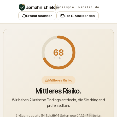
abmahn
·
shield
beispiel-kanzlei.de
Erneut scannen
Per E-Mail senden
68
SCORE
Mittleres Risiko
Mittleres Risiko.
Wir haben 2 kritische Findings entdeckt, die Sie dringend
prüfen sollten.
Scan dauerte 54 Sek.
14 Seiten geprüft
47 Kriterien