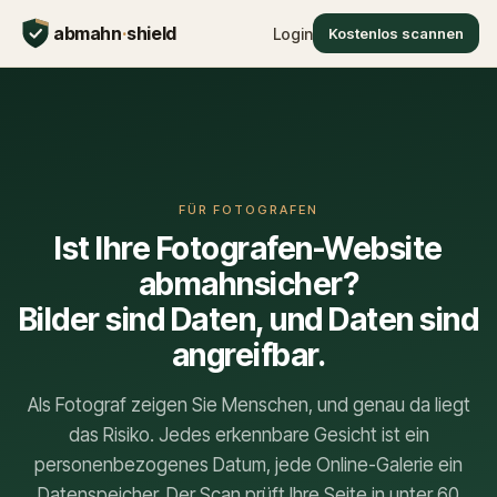
abmahn
·
shield
Login
Kostenlos scannen
FÜR FOTOGRAFEN
Ist Ihre Fotografen-Website
abmahnsicher?
Bilder sind Daten, und Daten sind
angreifbar.
Als Fotograf zeigen Sie Menschen, und genau da liegt
das Risiko. Jedes erkennbare Gesicht ist ein
personenbezogenes Datum, jede Online-Galerie ein
Datenspeicher. Der Scan prüft Ihre Seite in unter 60